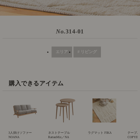
No.
314-01
エリア
# リビング
購入できるアイテム
3人掛けソファー
ネストテーブル
ラグマット FIKA
テーブ
NOANA
RattanMix／NA
COPYIN