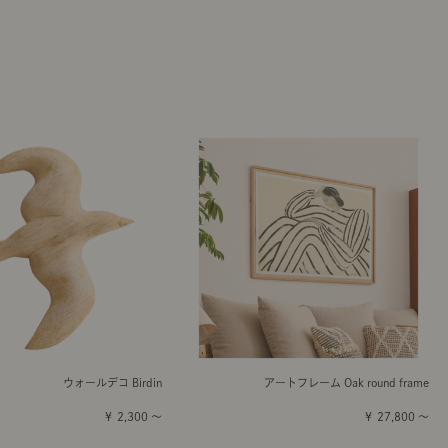
ウォールデコ Birdin
アートフレーム Oak round frame
￥ 2,300 ～
￥ 27,800 ～