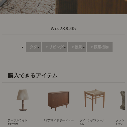
No.
238-05
タグ
# リビング
# 照明
# 観葉植物
購入できるアイテム
テーブルライト
2ドアサイドボード silta
ダイニングスツール
クッシ
TRITON
folk
ANIK