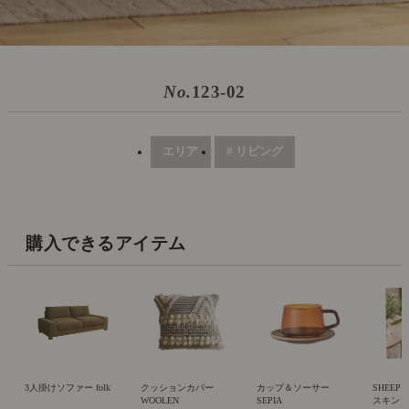
No.
123-02
エリア
# リビング
購入できるアイテム
3人掛けソファー folk
クッションカバー
カップ＆ソーサー
SHEEP
WOOLEN
SEPIA
スキン