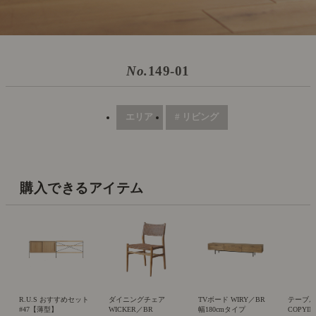
No.
149-01
エリア
# リビング
購入できるアイテム
R.U.S おすすめセット
ダイニングチェア
TVボード WIRY／BR
テーブ
#47【薄型】
WICKER／BR
幅180cmタイプ
COPYIN