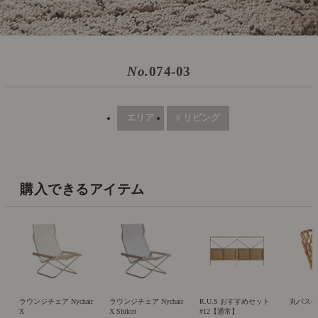
No.
074-03
エリア
# リビング
購入できるアイテム
ラウンジチェア Nychair
ラウンジチェア Nychair
R.U.S おすすめセット
丸バスケ
X
X Shikiri
#12【通常】