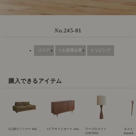
No.
245-01
エリア
# お部屋全景
# リビング
購入できるアイテム
3人掛けソファー folk
3ドアサイドボード silta
テーブルライト
ネスト
COPYING
RattanM