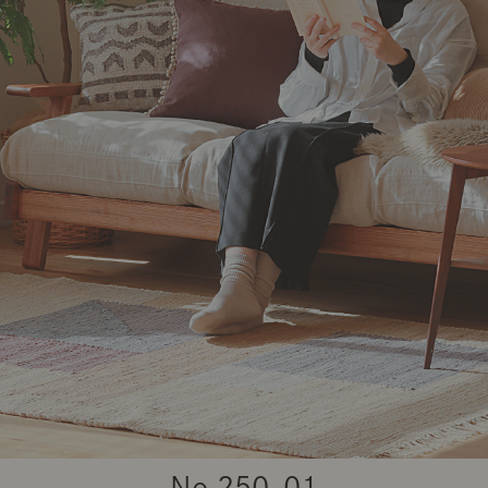
商品紹介（動画）
リセノ ランチ部
お仕事レ
特集
AGRAソファのこと
センスのいらないインテリア
コーディ
人気の連載
ルームツアー
モーニングルーティン
Vlog「
Vlog「にわかに、暮らせば。」
ナチュラルヴィンテージの作り方
コーディ
No.
250-01