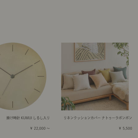
掛け時計 KUMIJI しるし入り
リネンクッションカバー ナトゥーラボンボン
￥ 22,000 ～
￥ 5,500