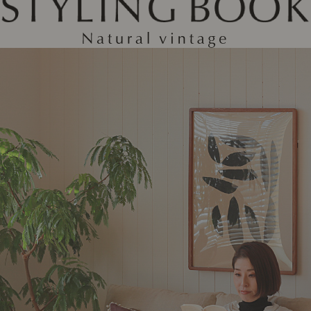
ング編
リング編
展示アイテム
展
アクセス
ア
デスク・チェア
収納雑貨
エプロン・クロス
こたつ
アート・フレーム
キッチンツール
照明
置物・オ
ナチュラルヴィンテージを知る
ナチュラルヴィンテージ実例
ナチュラルヴィンテージの基
フラワーベース・花瓶
観葉植物
家電
トップ
ト
涼感寝具特集
夏の快適インテリア特集
リビング家具特集
インテリアを学ぶ
展示アイテム
展
アクセス
ア
ディスプレイの基本
お手入れの基本
コツとノ
収納の基本
寝室の基本
キッチン
カーテンの基本
インテリアを楽しむ
Let's DIY！
植物と暮らそう
話題の場
食べるを楽しむ
日々のできごと
リセノのこと
蚤の市で見つけた偏愛品
Re:CENO Vlog（動画）
Re:CENO 