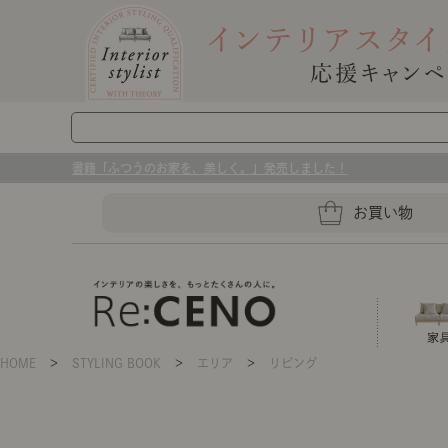
書籍「ふつうのお家を、美しく。」発売しました！
お買い物
HOME
＞
STYLING BOOK
＞
エリア
＞
リビング
ソファー
ラグマット・カーペット
キッチングッズ収納
ソファー、ラグ、ベッド、照明
センスのいらないインテリア｜お部屋づ
ベッド
ケア用品
プレート・お皿
店舗TOP