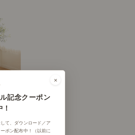
×
ル記念クーポン
中！
# リビング
念して、ダウンロード／ア
クーポン配布中！（以前に