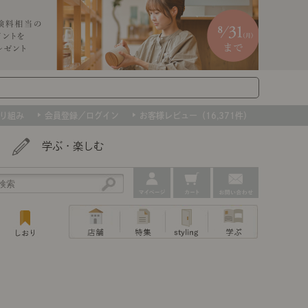
り組み
会員登録／ログイン
お客様レビュー（16,371件）
学ぶ・楽しむ
アウトレット
ェア
ー
プ
組み合わせて作るキッチン収納
「あぐらをかける」ソファー
お肌を守るレースカーテン
たインテリアを、数量限定で。早いもの勝ちです！
ップ
トップ
｜ポイントスタイ
センスのいらないインテリア｜動画
特集 一覧
・本棚
ン・スリッパ