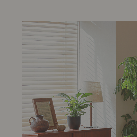
前に
キッチン家具
タオル・サニタリー
コーヒーグッズ
ナチュラルヴィンテージとは？
キッズ家具
フレグランス
Sunny in my life
コーディネートの基本
ダイニングの基本
照明の基本
みんなのエッセイ
おすすめカフェ
僕と私の愛用品