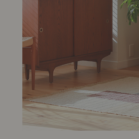
製品ストーリー
お知らせ
書籍連動企画
オリジナル家具の企画経緯
お部屋ビフォーアフター
Vlog「日々うらら」