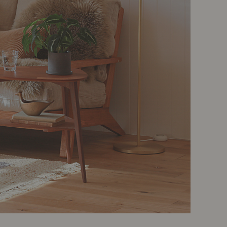
ポート
お店だより
ネートレッスン
ナチュラルヴィンテージの作り方
ときどき、古いもの」
Vlog「晴れのち、キッチン」
ネートレッスン