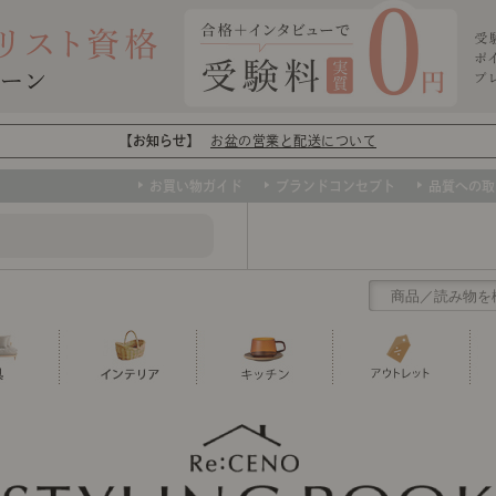
【お知らせ】
お盆の営業と配送について
お買い物ガイド
ブランドコンセプト
品質への取
クリアランス
テーブル
カーテン・ブラインド
グラス
ダイニング
寝具・布団
カトラリー
椅子・チ
寝具カバ
マグカッ
センスのいらないインテリア
など、欲しいインテリアをお得な価格で！
撮影などで使用し
トップ
ト
くりの
センスのいらないインテリア｜ベーススタイリ
センスのいらないインテリア
ユニットシェルフ
ミラー
ボウル・鉢
TVボード
時計
ポット
収納家具
クッショ
保存容器