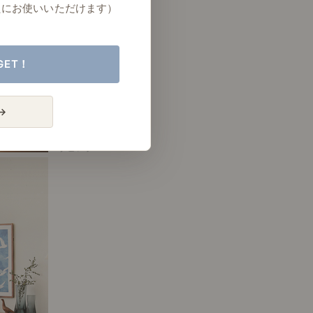
たにお使いいただけます）
GET！
→
# リビング