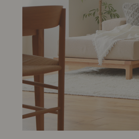
製品ストーリー
お知らせ
書籍連動企画
オリジナル家具の企画経緯
お部屋ビフォーアフター
Vlog「日々うらら」