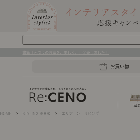
書籍「ふつうのお家を、美しく。」発売しました！
お買い物
HOME
＞
STYLING BOOK
＞
エリア
＞
リビング
ソファー
ラグマット・カーペット
キッチングッズ収納
ソファー、ラグ、ベッド、照明
センスのいらないインテリア｜お部屋づ
ベッド
ケア用品
プレート・お皿
店舗TOP