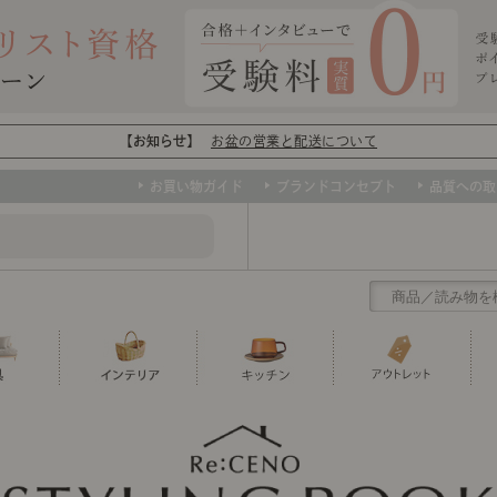
【お知らせ】
お盆の営業と配送について
お買い物ガイド
ブランドコンセプト
品質への取
クリアランス
テーブル
カーテン・ブラインド
グラス
ダイニング
寝具・布団
カトラリー
椅子・チ
寝具カバ
マグカッ
センスのいらないインテリア
など、欲しいインテリアをお得な価格で！
撮影などで使用し
トップ
ト
くりの
センスのいらないインテリア｜ベーススタイリ
センスのいらないインテリア
ユニットシェルフ
ミラー
ボウル・鉢
TVボード
時計
ポット
収納家具
クッショ
保存容器