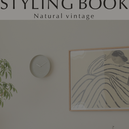
ング編
リング編
展示アイテム
展
アクセス
ア
デスク・チェア
収納雑貨
エプロン・クロス
こたつ
アート・フレーム
キッチンツール
照明
置物・オ
ナチュラルヴィンテージを知る
ナチュラルヴィンテージ実例
ナチュラルヴィンテージの基
フラワーベース・花瓶
観葉植物
家電
トップ
ト
涼感寝具特集
夏の快適インテリア特集
リビング家具特集
インテリアを学ぶ
展示アイテム
展
アクセス
ア
ディスプレイの基本
お手入れの基本
コツとノ
収納の基本
寝室の基本
キッチン
カーテンの基本
インテリアを楽しむ
Let's DIY！
植物と暮らそう
話題の場
食べるを楽しむ
日々のできごと
リセノのこと
蚤の市で見つけた偏愛品
Re:CENO Vlog（動画）
Re:CENO 