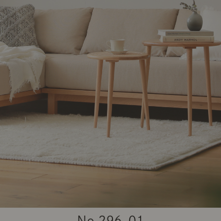
商品紹介（動画）
リセノ ランチ部
お仕事レ
特集
AGRAソファのこと
センスのいらないインテリア
コーディ
人気の連載
ルームツアー
モーニングルーティン
Vlog「
Vlog「にわかに、暮らせば。」
ナチュラルヴィンテージの作り方
コーディ
No.
296-01