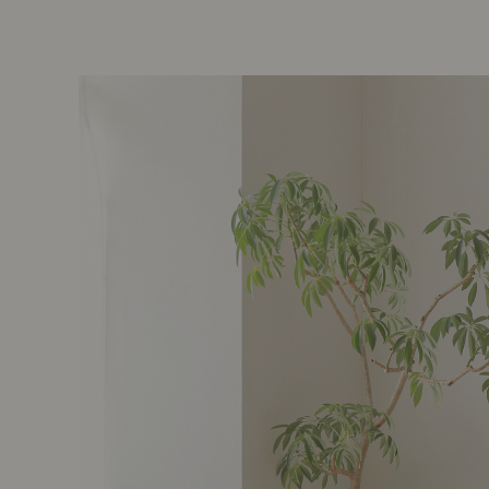
前に
キッチン家具
タオル・サニタリー
コーヒーグッズ
ナチュラルヴィンテージとは？
キッズ家具
フレグランス
Sunny in my life
コーディネートの基本
ダイニングの基本
照明の基本
みんなのエッセイ
おすすめカフェ
僕と私の愛用品