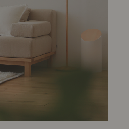
ポート
お店だより
ネートレッスン
ナチュラルヴィンテージの作り方
ときどき、古いもの」
Vlog「晴れのち、キッチン」
ネートレッスン