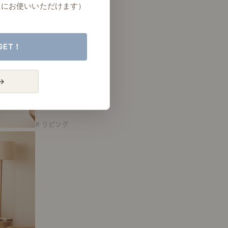
たにお使いいただけます）
GET！
→
# リビング