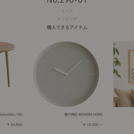
エリア
# リビング
購入できるアイテム
ttanMix／NA
掛け時計 MOHEIM HORN
￥ 64,800
￥ 14,300 ～