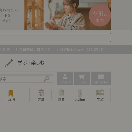
り組み
会員登録／ログイン
お客様レビュー（16,395件）
学ぶ・楽しむ
アウトレット
ェア
ー
プ
組み合わせて作るキッチン収納
「あぐらをかける」ソファー
お肌を守るレースカーテン
たインテリアを、数量限定で。早いもの勝ちです！
ップ
トップ
｜ポイントスタイ
センスのいらないインテリア｜動画
特集 一覧
・本棚
ン・スリッパ