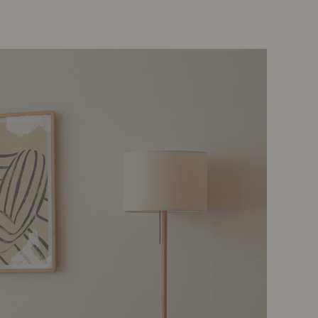
示アイテム
展示アイテム
クセス
アクセス
ブジェ
本
ップ
ダイニング特集
示アイテム
クセス
ウハウ（動画）
リビングの基本
の基本
書斎の基本
所レポ
本と音楽と映画
product
Buyer's Voice