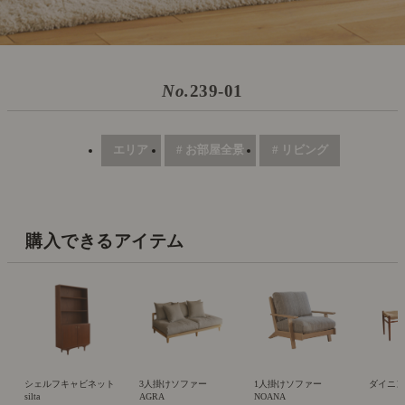
No.
239-01
エリア
# お部屋全景
# リビング
購入できるアイテム
シェルフキャビネット
3人掛けソファー
1人掛けソファー
ダイニング
silta
AGRA
NOANA