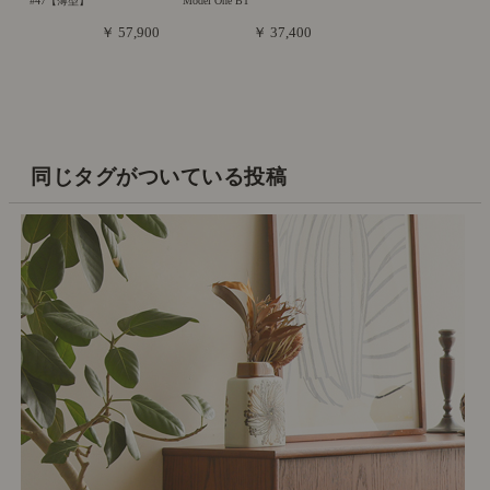
#47【薄型】
Model One BT
￥ 57,900
￥ 37,400
同じタグがついている投稿