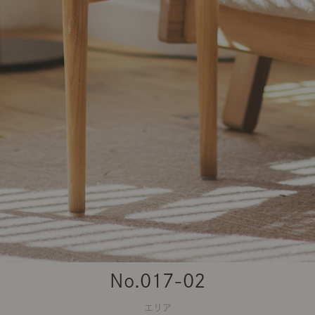
No.
017-02
エリア