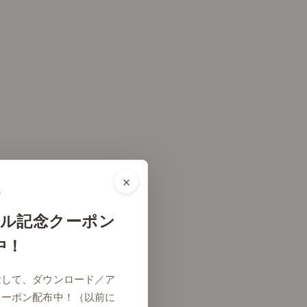
×
ル記念クーポン
中！
念して、ダウンロード／ア
クーポン配布中！（以前に