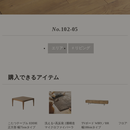
No.
102-05
エリア
# リビング
購入できるアイテム
こたつテーブル EDDIE
洗える+高反発 2層構造
TVボード WIRY／BR
フロアライト
正方形 幅75cmタイプ
マイクロファイバーラ
幅180cmタイプ