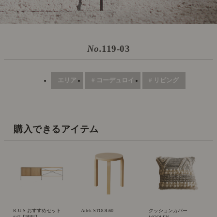
No.
119-03
エリア
# コーデュロイ
# リビング
購入できるアイテム
R.U.S おすすめセット
Artek STOOL60
クッションカバー