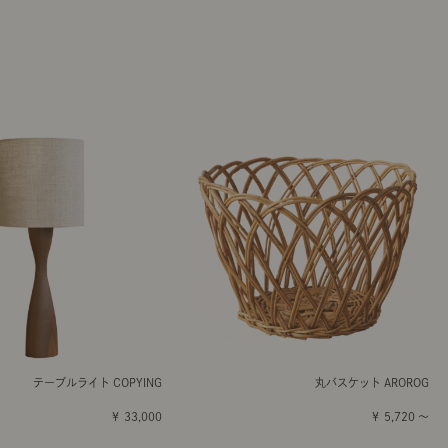
テーブルライト COPYING
丸バスケット AROROG
￥ 33,000
￥ 5,720 ～