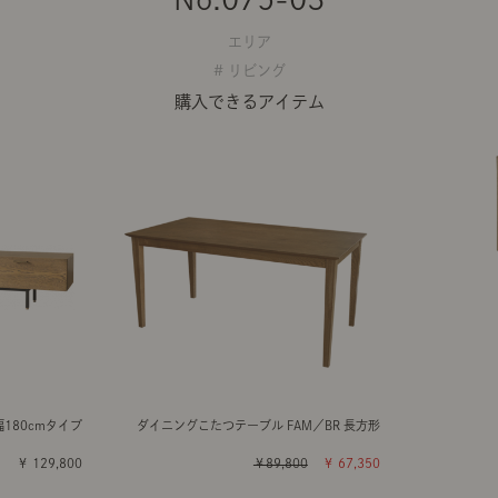
エリア
# リビング
購入できるアイテム
 幅180cmタイプ
ダイニングこたつテーブル FAM／BR 長方形
￥ 129,800
￥89,800
￥ 67,350