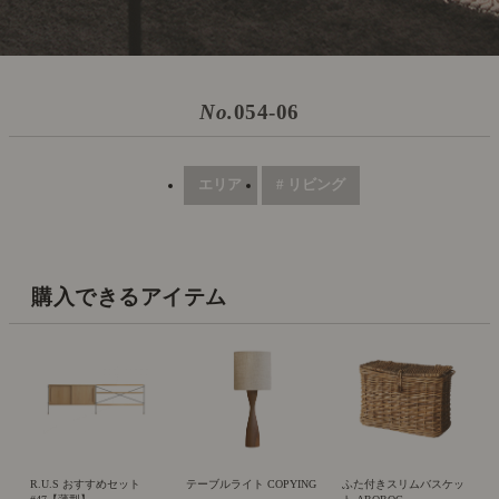
No.
054-06
エリア
# リビング
購入できるアイテム
R.U.S おすすめセット
テーブルライト COPYING
ふた付きスリムバスケッ