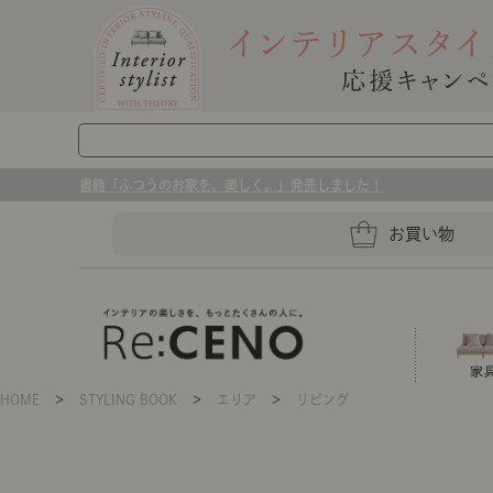
書籍「ふつうのお家を、美しく。」発売しました！
お買い物
HOME
＞
STYLING BOOK
＞
エリア
＞
リビング
ソファー
ラグマット・カーペット
キッチングッズ収納
ソファー、ラグ、ベッド、照明
センスのいらないインテリア｜お部屋づ
ベッド
ケア用品
プレート・お皿
店舗TOP