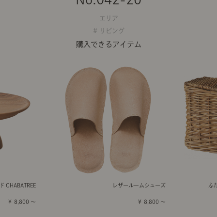
エリア
# リビング
購入できるアイテム
CHABATREE
レザールームシューズ
ふ
￥ 8,800 ～
￥ 8,800 ～