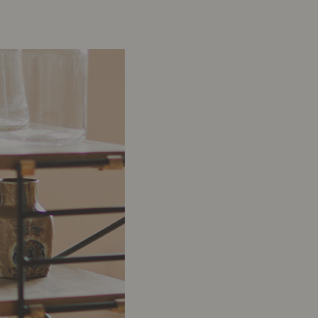
示アイテム
展示アイテム
クセス
アクセス
ブジェ
本
ップ
ダイニング特集
示アイテム
クセス
ウハウ（動画）
リビングの基本
の基本
書斎の基本
所レポ
本と音楽と映画
product
Buyer's Voice