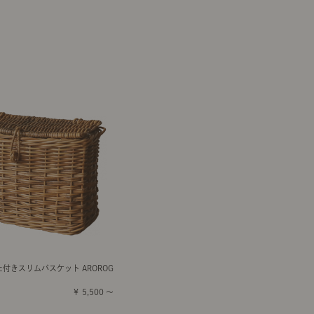
た付きスリムバスケット AROROG
￥ 5,500 ～