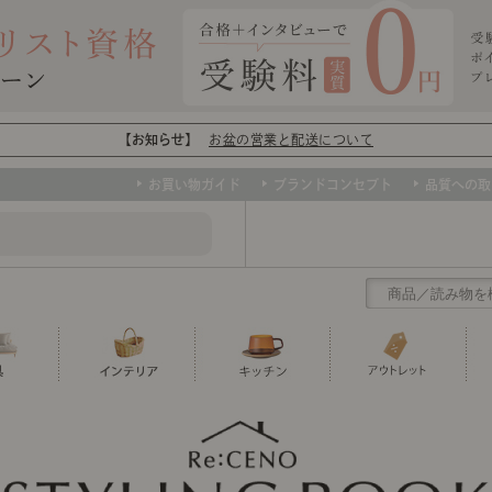
【お知らせ】
お盆の営業と配送について
お買い物ガイド
ブランドコンセプト
品質への取
クリアランス
テーブル
カーテン・ブラインド
グラス
ダイニング
寝具・布団
カトラリー
椅子・チ
寝具カバ
マグカッ
センスのいらないインテリア
など、欲しいインテリアをお得な価格で！
撮影などで使用し
トップ
ト
くりの
センスのいらないインテリア｜ベーススタイリ
センスのいらないインテリア
ユニットシェルフ
ミラー
ボウル・鉢
TVボード
時計
ポット
収納家具
クッショ
保存容器