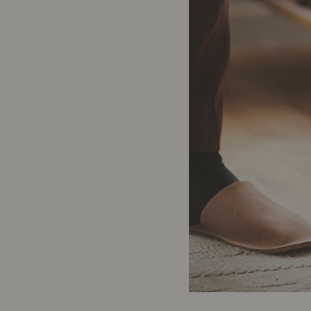
製品ストーリー
お知らせ
書籍連動企画
オリジナル家具の企画経緯
お部屋ビフォーアフター
Vlog「日々うらら」