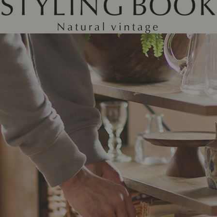
ング編
リング編
展示アイテム
展
アクセス
ア
デスク・チェア
収納雑貨
エプロン・クロス
こたつ
アート・フレーム
キッチンツール
照明
置物・オ
ナチュラルヴィンテージを知る
ナチュラルヴィンテージ実例
ナチュラルヴィンテージの基
フラワーベース・花瓶
観葉植物
家電
トップ
ト
涼感寝具特集
夏の快適インテリア特集
リビング家具特集
インテリアを学ぶ
展示アイテム
展
アクセス
ア
ディスプレイの基本
お手入れの基本
コツとノ
収納の基本
寝室の基本
キッチン
カーテンの基本
インテリアを楽しむ
Let's DIY！
植物と暮らそう
話題の場
食べるを楽しむ
日々のできごと
リセノのこと
蚤の市で見つけた偏愛品
Re:CENO Vlog（動画）
Re:CENO 