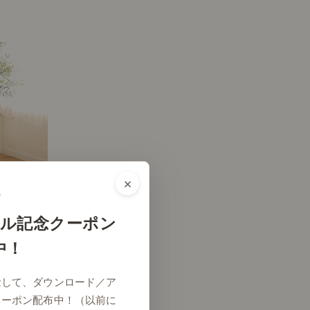
×
ル記念クーポン
中！
# リビング
念して、ダウンロード／ア
クーポン配布中！（以前に