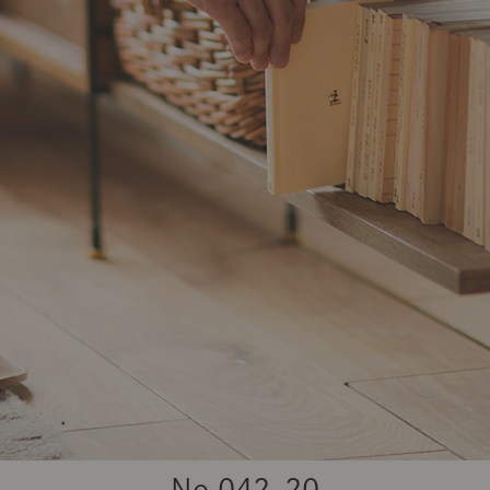
商品紹介（動画）
リセノ ランチ部
お仕事レ
特集
AGRAソファのこと
センスのいらないインテリア
コーディ
人気の連載
ルームツアー
モーニングルーティン
Vlog「
Vlog「にわかに、暮らせば。」
ナチュラルヴィンテージの作り方
コーディ
No.
042-20