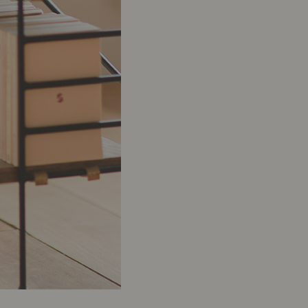
ポート
お店だより
ネートレッスン
ナチュラルヴィンテージの作り方
ときどき、古いもの」
Vlog「晴れのち、キッチン」
ネートレッスン