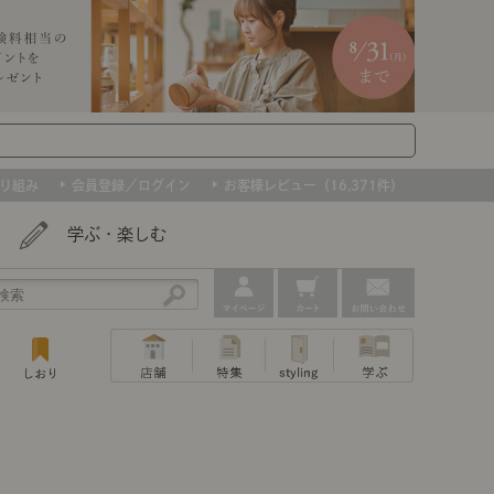
り組み
会員登録／ログイン
お客様レビュー（16,371件）
学ぶ・楽しむ
アウトレット
ェア
ー
プ
組み合わせて作るキッチン収納
「あぐらをかける」ソファー
お肌を守るレースカーテン
たインテリアを、数量限定で。早いもの勝ちです！
ップ
トップ
｜ポイントスタイ
センスのいらないインテリア｜動画
特集 一覧
・本棚
ン・スリッパ