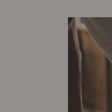
前に
キッチン家具
タオル・サニタリー
コーヒーグッズ
ナチュラルヴィンテージとは？
キッズ家具
フレグランス
Sunny in my life
コーディネートの基本
ダイニングの基本
照明の基本
みんなのエッセイ
おすすめカフェ
僕と私の愛用品