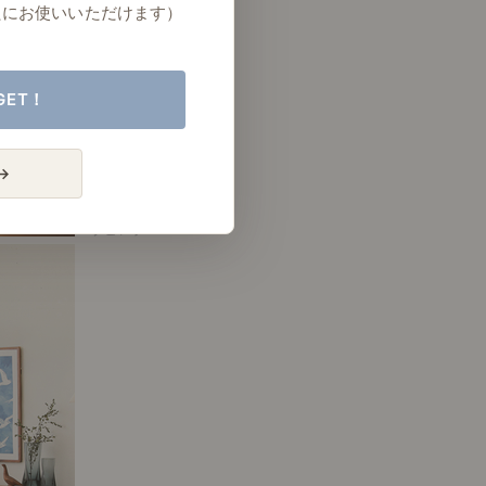
たにお使いいただけます）
GET！
→
# リビング