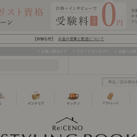
【お知らせ】
お盆の営業と配送について
お買い物ガイド
ブランドコンセプト
品質への取
クリアランス
テーブル
カーテン・ブラインド
グラス
ダイニング
寝具・布団
カトラリー
椅子・チ
寝具カバ
マグカッ
センスのいらないインテリア
など、欲しいインテリアをお得な価格で！
撮影などで使用し
トップ
ト
くりの
センスのいらないインテリア｜ベーススタイリ
センスのいらないインテリア
ユニットシェルフ
ミラー
ボウル・鉢
TVボード
時計
ポット
収納家具
クッショ
保存容器