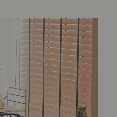
示アイテム
展示アイテム
クセス
アクセス
ブジェ
本
ップ
ダイニング特集
示アイテム
クセス
ウハウ（動画）
リビングの基本
の基本
書斎の基本
所レポ
本と音楽と映画
product
Buyer's Voice