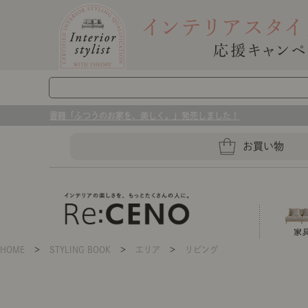
書籍「ふつうのお家を、美しく。」発売しました！
お買い物
HOME
＞
STYLING BOOK
＞
エリア
＞
リビング
ソファー
ラグマット・カーペット
キッチングッズ収納
ソファー、ラグ、ベッド、照明
センスのいらないインテリア｜お部屋づ
ベッド
ケア用品
プレート・お皿
店舗TOP