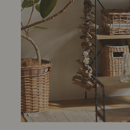
製品ストーリー
お知らせ
書籍連動企画
オリジナル家具の企画経緯
お部屋ビフォーアフター
Vlog「日々うらら」