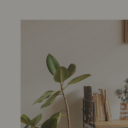
前に
キッチン家具
タオル・サニタリー
コーヒーグッズ
ナチュラルヴィンテージとは？
キッズ家具
フレグランス
Sunny in my life
コーディネートの基本
ダイニングの基本
照明の基本
みんなのエッセイ
おすすめカフェ
僕と私の愛用品