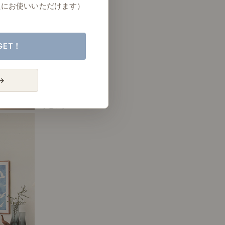
たにお使いいただけます）
GET！
→
# リビング