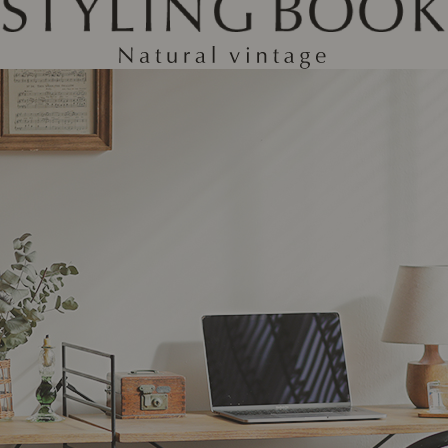
ング編
リング編
展示アイテム
展
アクセス
ア
デスク・チェア
収納雑貨
エプロン・クロス
こたつ
アート・フレーム
キッチンツール
照明
置物・オ
ナチュラルヴィンテージを知る
ナチュラルヴィンテージ実例
ナチュラルヴィンテージの基
フラワーベース・花瓶
観葉植物
家電
トップ
ト
涼感寝具特集
夏の快適インテリア特集
リビング家具特集
インテリアを学ぶ
展示アイテム
展
アクセス
ア
ディスプレイの基本
お手入れの基本
コツとノ
収納の基本
寝室の基本
キッチン
カーテンの基本
インテリアを楽しむ
Let's DIY！
植物と暮らそう
話題の場
食べるを楽しむ
日々のできごと
リセノのこと
蚤の市で見つけた偏愛品
Re:CENO Vlog（動画）
Re:CENO 