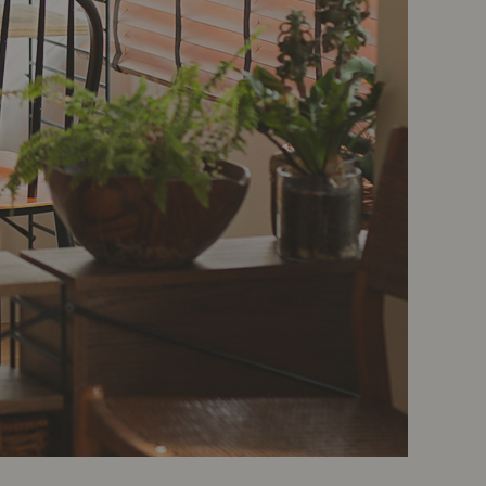
ポート
お店だより
ネートレッスン
ナチュラルヴィンテージの作り方
ときどき、古いもの」
Vlog「晴れのち、キッチン」
ネートレッスン