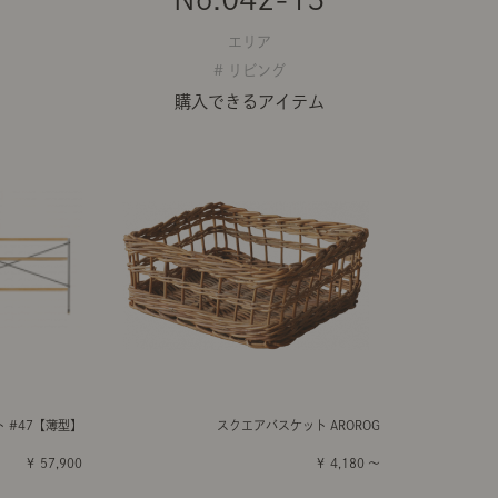
エリア
# リビング
購入できるアイテム
ト #47【薄型】
スクエアバスケット AROROG
￥ 57,900
￥ 4,180 ～