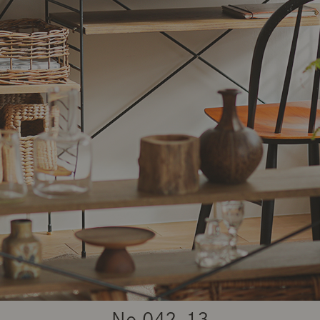
商品紹介（動画）
リセノ ランチ部
お仕事レ
特集
AGRAソファのこと
センスのいらないインテリア
コーディ
人気の連載
ルームツアー
モーニングルーティン
Vlog「
Vlog「にわかに、暮らせば。」
ナチュラルヴィンテージの作り方
コーディ
No.
042-13