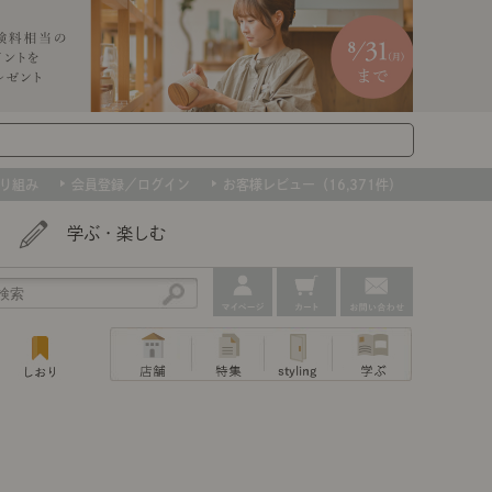
り組み
会員登録／ログイン
お客様レビュー（16,371件）
学ぶ・楽しむ
アウトレット
ェア
ー
プ
組み合わせて作るキッチン収納
「あぐらをかける」ソファー
お肌を守るレースカーテン
たインテリアを、数量限定で。早いもの勝ちです！
ップ
トップ
｜ポイントスタイ
センスのいらないインテリア｜動画
特集 一覧
・本棚
ン・スリッパ