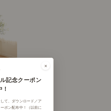
×
ル記念クーポン
中！
# リビング
念して、ダウンロード／ア
クーポン配布中！（以前に