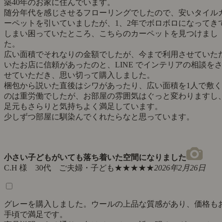
築40年のお家に住んでいます。
随分年代を感じさせるフローリングでしたので、安いタイル
ーペットを引いていましたが、1、2年でボロボロになってき
しまい困っていたところ、こちらのカーペットを見つけまし
た。
広い面積でそれなりの金額でしたが、今まで利用させていた
いたお店に信頼があったのと、LINE でインテリアの相談を
せていただき、思い切って購入しました。
梱包から説いた直後はシワがあったり、広い面積を1人で敷く
のは重労働でしたが、お部屋の雰囲気はぐっと変わりますし
足元もさらりと気持ちよく満足しています。
少しずつ部屋に馴染んでくれたらなと思っています。
小さい子どもがいても落ち着いた空間になりました
C.H 様 30代 ご夫婦・子ども
★★★★★
2026年2月26日
グレーを購入しました。ウールの上品な質感があり、価格も
手頃で満足です。