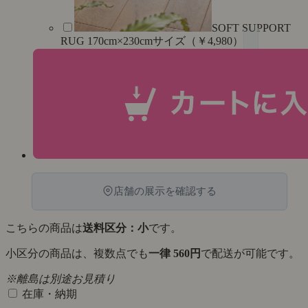
SOFT SUPPORT
RUG 170cm×230cmサイズ（￥4,980）
店舗の展示を確認する
こちらの商品は
送料区分：小
です。
小区分の商品は、複数点でも
一律 560円
で配送が可能です。
※離島は別途お見積り
在庫・納期