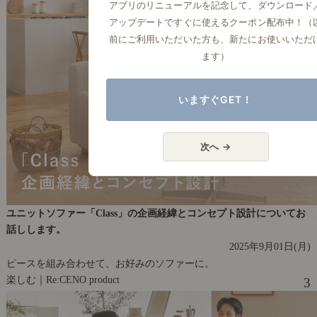
アプリのリニューアルを記念して、ダウンロード
アップデートですぐに使えるクーポン配布中！（
前にご利用いただいた方も、新たにお使いいただ
ます）
いますぐGET！
次へ →
ユニットソファー「Class」の企画経緯とコンセプト設計についてお
話しします。
2025年9月01日(月)
ピースを組み合わせて、お好みのソファーに。
楽しむ｜Re:CENO product
3