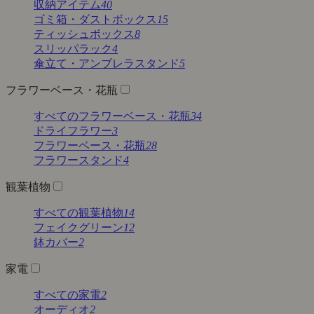
収納アイテム
40
ゴミ箱・ダストボックス
15
ティッシュボックス
8
スリッパラック
4
傘立て・アンブレラスタンド
5
フラワーベース・花瓶
すべてのフラワーベース・花瓶
34
ドライフラワー
3
フラワーベース・花瓶
28
フラワースタンド
4
観葉植物
すべての観葉植物
14
フェイクグリーン
12
鉢カバー
2
家電
すべての家電
2
オーディオ
2