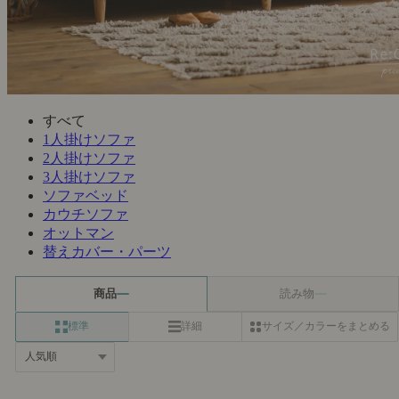
すべて
1人掛けソファ
2人掛けソファ
3人掛けソファ
ソファベッド
カウチソファ
オットマン
替えカバー・パーツ
商品
読み物
標準
詳細
サイズ／カラーをまとめる