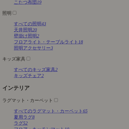
こたつ布団
19
照明
すべての照明
43
天井照明
20
壁掛け照明
2
フロアライト・テーブルライト
18
照明アクセサリー
3
キッズ家具
すべてのキッズ家具
2
キッズチェア
2
インテリア
ラグマット・カーペット
すべてのラグマット・カーペット
65
夏用ラグ
8
ラグ
52