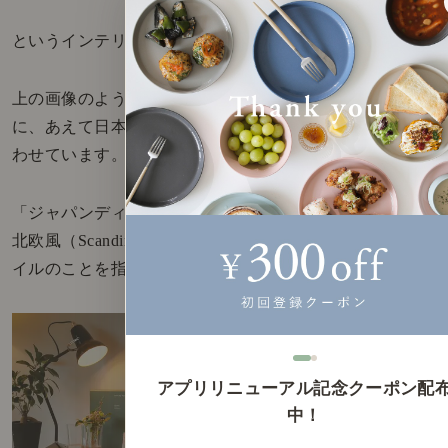
というインテリアスタイルです。
上の画像のように、モダンな北欧スタイリングの空間
に、あえて日本の文化である提灯（ちょうちん）を合
わせています。
「ジャパンディスタイル」とは、和風（Japanese）と
北欧風（Scandinavian）を融合させたインテリアスタ
イルのことを指す造語です。
アプリリニューアル記念クーポン配
中！