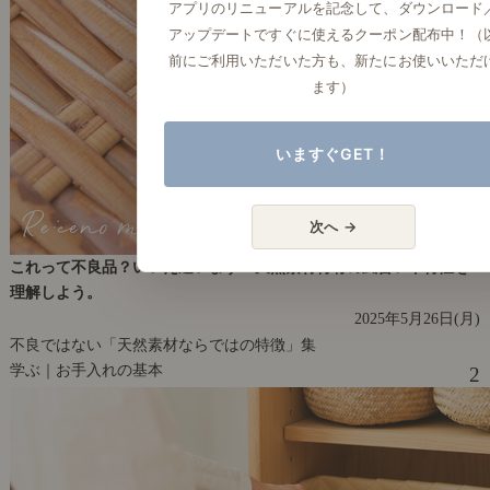
アプリのリニューアルを記念して、ダウンロード
アップデートですぐに使えるクーポン配布中！（
前にご利用いただいた方も、新たにお使いいただ
ます）
いますぐGET！
次へ →
これって不良品？いいえ違います！天然素材特有の風合いや特性を
理解しよう。
2025年5月26日(月)
不良ではない「天然素材ならではの特徴」集
学ぶ｜お手入れの基本
2