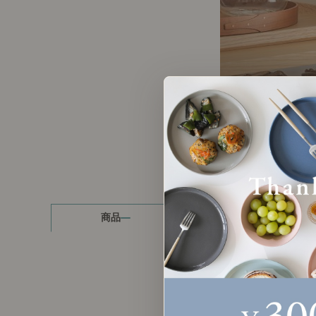
製品ストーリー
お知らせ
書籍連動企画
オリジナル家具の企画経緯
お部屋ビフォーアフター
Vlog「日々うらら」
商品
読み物