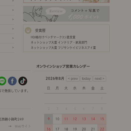
受賞歴
HDI格付けベンチマーク3ツ星受賞
ネットショップ大賞 インテリア・家具部門
ネットショップ大賞 フジサンケイビジネスアイ賞
2026年8月
日
月
火
水
木
金
土
Sで発信しています。
1
2
3
4
5
6
7
8
9
10
11
12
13
14
15
西錦小路町249
→
Webサイト
16
17
18
19
20
21
22