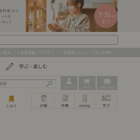
り組み
会員登録／ログイン
お客様レビュー（16,395件）
学ぶ・楽しむ
アウトレット
ェア
ー
プ
組み合わせて作るキッチン収納
「あぐらをかける」ソファー
お肌を守るレースカーテン
たインテリアを、数量限定で。早いもの勝ちです！
ップ
トップ
｜ポイントスタイ
センスのいらないインテリア｜動画
特集 一覧
・本棚
ン・スリッパ