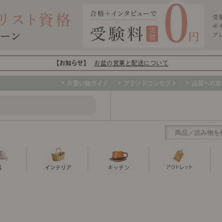
【お知らせ】
お盆の営業と配送について
お買い物ガイド
ブランドコンセプト
品質への取
クリアランス
テーブル
カーテン・ブラインド
グラス
ダイニング
寝具・布団
カトラリー
椅子・チ
寝具カバ
マグカッ
センスのいらないインテリア
など、欲しいインテリアをお得な価格で！
撮影などで使用し
トップ
ト
くりの
センスのいらないインテリア｜ベーススタイリ
センスのいらないインテリア
ユニットシェルフ
ミラー
ボウル・鉢
TVボード
時計
ポット
収納家具
クッショ
保存容器