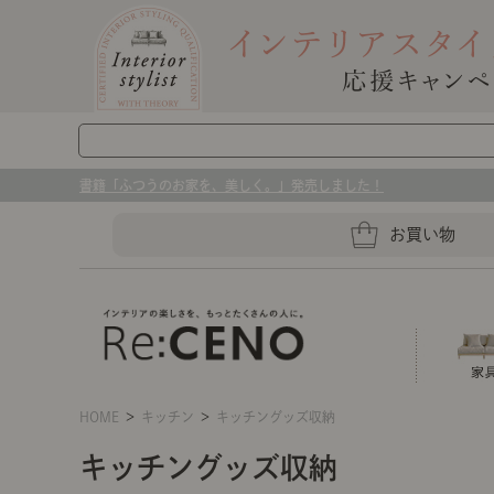
書籍「ふつうのお家を、美しく。」発売しました！
お買い物
HOME
＞
キッチン
＞
キッチングッズ収納
ソファー
ラグマット・カーペット
キッチングッズ収納
ソファー、ラグ、ベッド、照明
キッチングッズ収納
センスのいらないインテリア｜お部屋づ
ベッド
ケア用品
プレート・お皿
店舗TOP