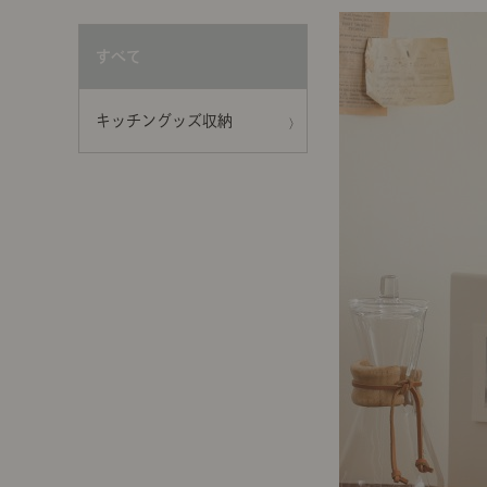
前に
キッチン家具
タオル・サニタリー
コーヒーグッズ
すべて
ナチュラルヴィンテージとは？
キッズ家具
フレグランス
Sunny in my life
キッチングッズ収納
コーディネートの基本
ダイニングの基本
照明の基本
みんなのエッセイ
おすすめカフェ
僕と私の愛用品