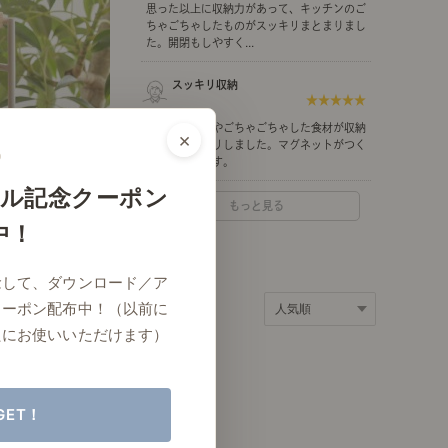
思った以上に収納力があって、キッチンのご
ポート
お店だより
ちゃごちゃしたものがスッキリまとまりまし
た。開閉もしやすく...
スッキリ収納
★★★★★
朝食用のパンやごちゃごちゃした食材が収納
×
ネートレッスン
ナチュラルヴィンテージの作り方
できてスッキリしました。マグネットがつく
のも嬉しいです。
ル記念クーポン
もっと見る
中！
ときどき、古いもの」
Vlog「晴れのち、キッチン」
念して、ダウンロード／ア
ネートレッスン
クーポン配布中！（以前に
たにお使いいただけます）
GET！