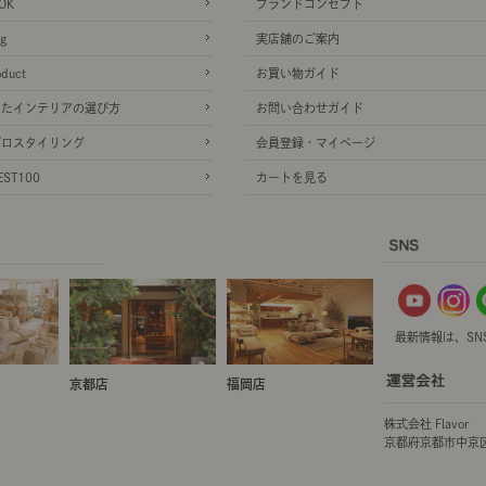
OK
ブランドコンセプト
g
実店舗のご案内
oduct
お買い物ガイド
ったインテリアの選び方
お問い合わせガイド
プロスタイリング
会員登録・マイページ
ST100
カートを見る
最新情報は、SN
京都店
福岡店
株式会社 Flavor
京都府京都市中京区