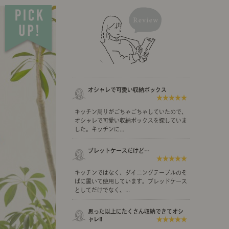
示アイテム
展示アイテム
クセス
アクセス
ブジェ
本
ダイニング特集
ップ
示アイテム
クセス
ウハウ（動画）
リビングの基本
オシャレで可愛い収納ボックス
★★★★★
の基本
書斎の基本
キッチン周りがごちゃごちゃしていたので、
オシャレで可愛い収納ボックスを探していま
した。キッチンに...
ブレットケースだけど…
★★★★★
所レポ
本と音楽と映画
キッチンではなく、ダイニングテーブルのそ
ばに置いて使用しています。ブレッドケース
としてだけでなく、...
思った以上にたくさん収納できてオシ
ャレ‼︎
★★★★★
product
Buyer's Voice