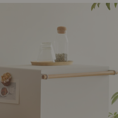
ング編
リング編
展示アイテム
展
アクセス
ア
デスク・チェア
収納雑貨
エプロン・クロス
こたつ
アート・フレーム
キッチンツール
照明
置物・オ
ナチュラルヴィンテージを知る
ナチュラルヴィンテージ実例
ナチュラルヴィンテージの基
フラワーベース・花瓶
観葉植物
家電
涼感寝具特集
夏の快適インテリア特集
リビング家具特集
トップ
ト
インテリアを学ぶ
展示アイテム
展
アクセス
ア
ディスプレイの基本
お手入れの基本
コツとノ
収納の基本
寝室の基本
キッチン
カーテンの基本
インテリアを楽しむ
Let's DIY！
植物と暮らそう
話題の場
食べるを楽しむ
日々のできごと
リセノのこと
蚤の市で見つけた偏愛品
Re:CENO Vlog（動画）
Re:CENO 