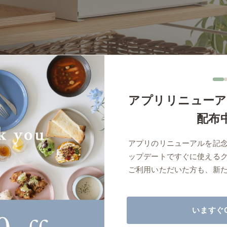
商品紹介（動画）
リセノ ランチ部
お仕事レ
特集
AGRAソファのこと
センスのいらないインテリア
コーディ
アプリリニューア
人気の連載
配布
ルームツアー
モーニングルーティン
Vlog「
アプリのリニューアルを記
Vlog「にわかに、暮らせば。」
ナチュラルヴィンテージの作り方
コーディ
ップデートですぐに使える
標準
詳細
サイズ／カラーをまとめる
ご利用いただいた方も、新
読み込みに失敗しました
いますぐ