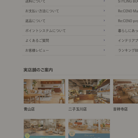
送料について
STYLING BO
お支払い方法について
Re:CENO Ma
返品について
Re:CENO pr
ポイントシステムについて
暮らしにあ
よくあるご質問
インテリア
お客様レビュー
ランキングBE
青山店
二子玉川店
吉祥寺店