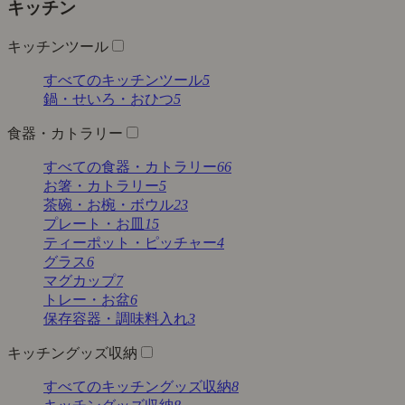
キッチン
キッチンツール
すべてのキッチンツール
5
鍋・せいろ・おひつ
5
食器・カトラリー
すべての食器・カトラリー
66
お箸・カトラリー
5
茶碗・お椀・ボウル
23
プレート・お皿
15
ティーポット・ピッチャー
4
グラス
6
マグカップ
7
トレー・お盆
6
保存容器・調味料入れ
3
キッチングッズ収納
すべてのキッチングッズ収納
8