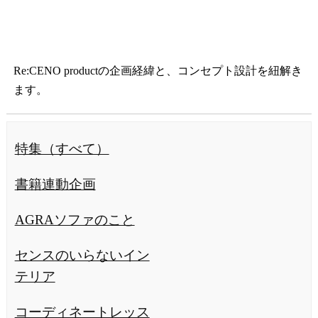
Re:CENO productの企画経緯と、コンセプト設計を紐解き
ます。
特集（すべて）
アプリリニューアル記念クーポン配
中！
書籍連動企画
アプリのリニューアルを記念して、ダウンロード
アップデートですぐに使えるクーポン配布中！（
AGRAソファのこと
前にご利用いただいた方も、新たにお使いいただ
ます）
センスのいらないイン
テリア
いますぐGET！
コーディネートレッス