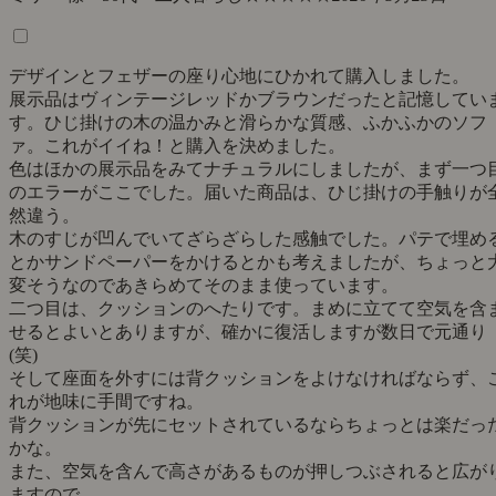
デザインとフェザーの座り心地にひかれて購入しました。
展示品はヴィンテージレッドかブラウンだったと記憶してい
す。ひじ掛けの木の温かみと滑らかな質感、ふかふかのソフ
ァ。これがイイね！と購入を決めました。
色はほかの展示品をみてナチュラルにしましたが、まず一つ
のエラーがここでした。届いた商品は、ひじ掛けの手触りが
然違う。
木のすじが凹んでいてざらざらした感触でした。パテで埋め
とかサンドペーパーをかけるとかも考えましたが、ちょっと
変そうなのであきらめてそのまま使っています。
二つ目は、クッションのへたりです。まめに立てて空気を含
せるとよいとありますが、確かに復活しますが数日で元通り
(笑)
そして座面を外すには背クッションをよけなければならず、
れが地味に手間ですね。
背クッションが先にセットされているならちょっとは楽だっ
かな。
また、空気を含んで高さがあるものが押しつぶされると広が
ますので、