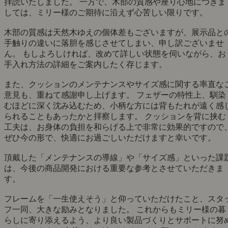
拝読いたしました。 一方で、木部の質感や座り心地につきま
しては、ミリー様のご期待に沿えず心苦しい限りです。
木部の質感は天然木ゆえの個体差もございますが、展示品と
手触りの違いに落胆を感じさせてしまい、申し訳ございませ
ん。 もしよろしければ、改めて詳しい状態を伺いながら、お
手入れ方法の詳細をご案内したく存じます。
また、クッションのメンテナンスやサイズ感に関する率直な
意見も、重ねて感謝申し上げます。 フェザーの特性上、馴染
むほどに深く沈み込むため、小柄な方には背もたれが遠く感
られることもあったかと拝察します。 クッションを背に挟む
工夫は、お身体の負担を和らげる上で非常に効果的ですので
ぜひ今の形で、快適にお過ごしいただけますと幸いです。
頂戴した「メンテナンスの導線」や「サイズ感」といった課
は、今後の商品開発における重要な参考とさせていただきま
す。
フレームを「一生使えそう」と仰っていただけたこと、スタ
フ一同、大きな励みとなりました。 これからもミリー様の暮
らしに寄り添えるよう、より良い製品づくりとサポートに努