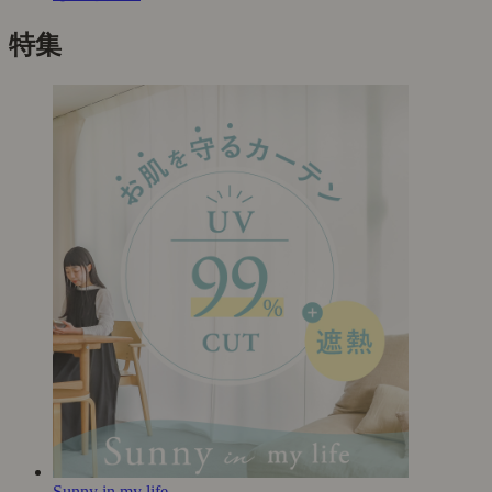
特集
Sunny in my life