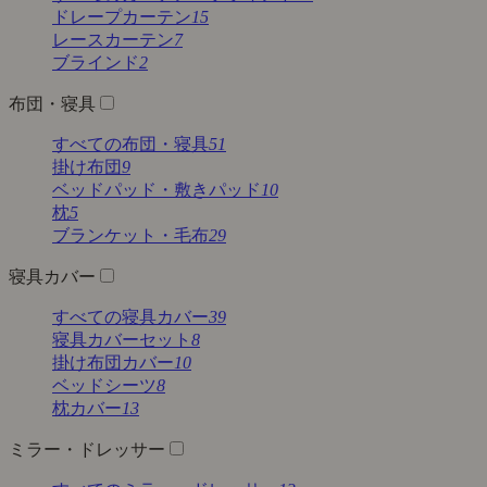
ドレープカーテン
15
レースカーテン
7
ブラインド
2
布団・寝具
すべての布団・寝具
51
掛け布団
9
ベッドパッド・敷きパッド
10
枕
5
ブランケット・毛布
29
寝具カバー
すべての寝具カバー
39
寝具カバーセット
8
掛け布団カバー
10
ベッドシーツ
8
枕カバー
13
ミラー・ドレッサー