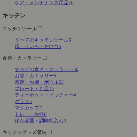
ケア・メンテナンス用品
10
キッチン
キッチンツール
すべてのキッチンツール
5
鍋・せいろ・おひつ
5
食器・カトラリー
すべての食器・カトラリー
66
お箸・カトラリー
5
茶碗・お椀・ボウル
23
プレート・お皿
15
ティーポット・ピッチャー
4
グラス
6
マグカップ
7
トレー・お盆
6
保存容器・調味料入れ
3
キッチングッズ収納