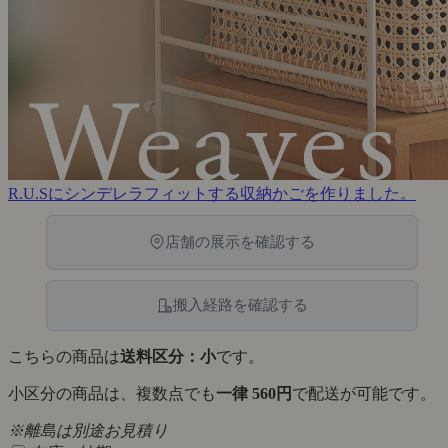
R.U.Sにシンデレラフィットする収納かごを作りました。
店舗の展示を確認する
搬入経路を確認する
こちらの商品は
送料区分：小
です。
小区分の商品は、複数点でも
一律 560円
で配送が可能です。
※離島は別途お見積り