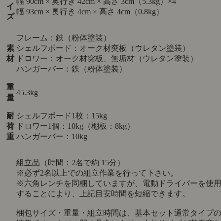
幅 90cm × 奥行き 42cm × 高さ 3cm（5.3kg）×4
イ
幅 93cm × 奥行き 4cm × 高さ 4cm（0.8kg）
ズ
フレーム：鉄（粉体塗装）
素
シェルフボード：オーク材突板（ウレタン塗装）
材
ドロワー：オーク材突板、無垢材（ウレタン塗装）
ハンガーバー：鉄（粉体塗装）
重
45.3kg
量
耐
シェルフボード1枚：15kg
荷
ドロワー1個：10kg（棚板：8kg）
重
ハンガーバー：10kg
組立品（時間：2名で約 15分）
※必ず2名以上での組立作業を行って下さい。
※六角レンチを同梱していますが、電動ドライバーを使
することにより、上記目安時間を短縮できます。
梱包サイズ・重量・組立時間は、基本セット通常タイプ