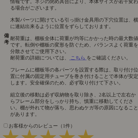
情報です。ネジの閉め具合により、本体サイズが若干変
る場合がございます。
木製パーツに開けている引っ掛け金具用の下穴位置は、
に連結出来るように位置をずらしております。
備
耐荷重は、棚板全体に荷重が均等にかかった時の最大数
考
です。転倒や棚板の変形を防ぐため、バランスよく荷重
分散させてご使用下さい。
耐荷重の詳細については、
こちら
をご確認ください。
フレームに棚板等の各パーツを設置する際は、取り付け
置に付属の固定用チューブを巻き付けることで本体が安
します。安全確保のため、必ず取り付けて下さい。
組立後の移動は必ず収納物を取り除き、2名以上で左右か
らフレーム部分をしっかり持ち、慎重に移動してくださ
い。棚が外れて物が落ち、思わぬケガ等の原因になるこ
があります。
お客様からのレビュー（1件）