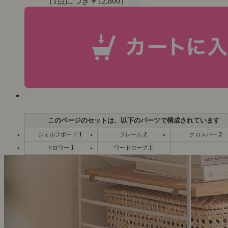
（1点につき￥12,800）
1
2
2
シェルフボード
フレーム
クロスバー
1
1
ドロワー
ワードローブ