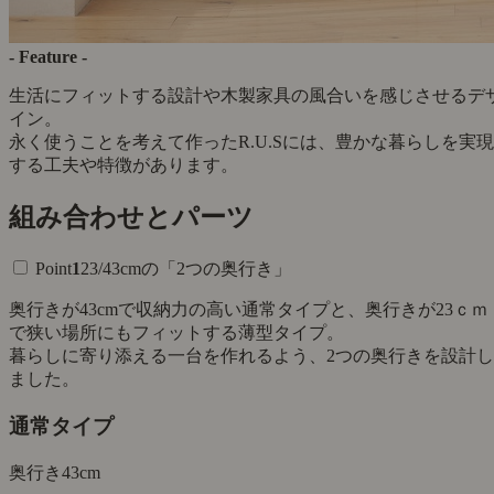
- Feature -
生活にフィットする設計や木製家具の風合いを感じさせるデ
イン。
永く使うことを考えて作ったR.U.Sには、豊かな暮らしを実現
する工夫や特徴があります。
組み合わせとパーツ
Point
1
23/43cmの「2つの奥行き」
奥行きが43cmで収納力の高い通常タイプと、奥行きが23ｃｍ
で狭い場所にもフィットする薄型タイプ。
暮らしに寄り添える一台を作れるよう、2つの奥行きを設計し
ました。
通常タイプ
奥行き
43cm