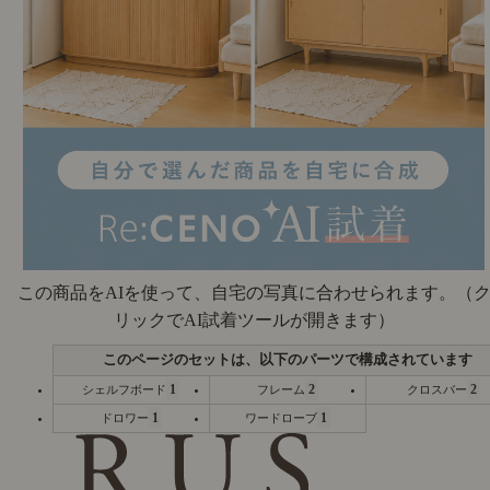
この商品をAIを使って、自宅の写真に合わせられます。
（
リックでAI試着ツールが開きます）
1
2
2
シェルフボード
フレーム
クロスバー
1
1
ドロワー
ワードローブ