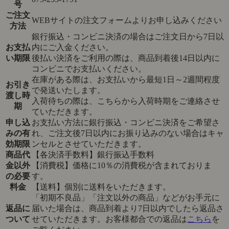
号
ご注文
WEBサイトの注文フォームよりお申し込みください
方法
銀行振込・コンビニ決済の場合はご注文日から7日以
お支払
内にご入金ください。
い期限
後払い決済をご利用の際は、商品到着後14日以内に
コンビニでお支払いください。
在庫がある際は、お支払いから最短1日～2週間程度
お引き
で発送いたします。
渡し時
入荷待ちの際は、こちらから入荷時期をご連絡させ
期
ていただきます。
申し込
お支払い方法に銀行振込・コンビニ決済をご希望さ
みの有
れ、ご注文後7日以内にお振り込みのない場合はキャ
効期限
ンセルとさせていただきます。
商品代
【各決済手数料】銀行振込手数料
金以外
【消費税】価格に10％の消費税が含まれておりま
の必要
す。
料金
【送料】個別に送料をいただきます。
「初期不良品」「注文以外の商品」などがお手元に
返品に
届いた場合は、商品到着より7日以内でしたら返品さ
ついて
せていただきます。お客様都合での返品は
こちら
を