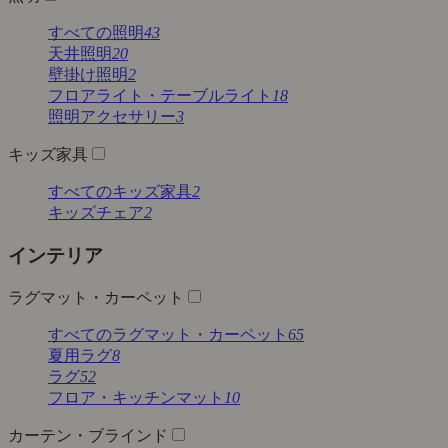
すべての照明
43
天井照明
20
壁掛け照明
2
フロアライト・テーブルライト
18
照明アクセサリー
3
キッズ家具
すべてのキッズ家具
2
キッズチェア
2
インテリア
ラグマット・カーペット
すべてのラグマット・カーペット
65
夏用ラグ
8
ラグ
52
フロア・キッチンマット
10
カーテン・ブラインド