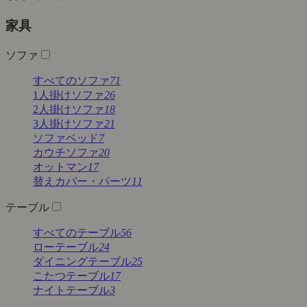
家具
ソファ
すべてのソファ
71
1人掛けソファ
26
2人掛けソファ
18
3人掛けソファ
21
ソファベッド
7
カウチソファ
20
オットマン
17
替えカバー・パーツ
11
テーブル
すべてのテーブル
56
ローテーブル
24
ダイニングテーブル
25
こたつテーブル
17
ナイトテーブル
3