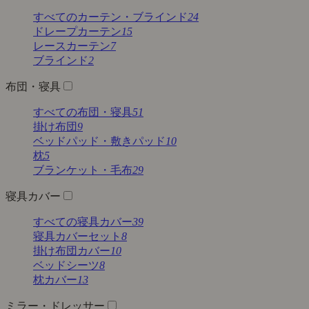
すべてのカーテン・ブラインド
24
ドレープカーテン
15
レースカーテン
7
ブラインド
2
布団・寝具
すべての布団・寝具
51
掛け布団
9
ベッドパッド・敷きパッド
10
枕
5
ブランケット・毛布
29
寝具カバー
すべての寝具カバー
39
寝具カバーセット
8
掛け布団カバー
10
ベッドシーツ
8
枕カバー
13
ミラー・ドレッサー