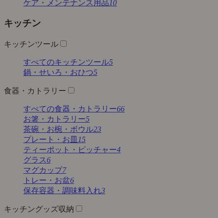
ケア・メンテナンス用品
10
キッチン
キッチンツール
すべてのキッチンツール
5
鍋・せいろ・おひつ
5
食器・カトラリー
すべての食器・カトラリー
66
お箸・カトラリー
5
茶碗・お椀・ボウル
23
プレート・お皿
15
ティーポット・ピッチャー
4
グラス
6
マグカップ
7
トレー・お盆
6
保存容器・調味料入れ
3
キッチングッズ収納