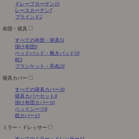
ドレープカーテン
15
レースカーテン
7
ブラインド
2
布団・寝具
すべての布団・寝具
51
掛け布団
9
ベッドパッド・敷きパッド
10
枕
5
ブランケット・毛布
29
寝具カバー
すべての寝具カバー
39
寝具カバーセット
8
掛け布団カバー
10
ベッドシーツ
8
枕カバー
13
ミラー・ドレッサー
すべてのミラー・ドレッサー
13