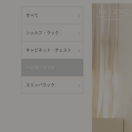
前に
キッチン家具
タオル・サニタリー
コーヒーグッズ
すべて
ナチュラルヴィンテージとは？
キッズ家具
フレグランス
Sunny in my life
シェルフ・ラック
コーディネートの基本
キャビネット・チェスト
ダイニングの基本
ハンガーラック
照明の基本
スリッパラック
みんなのエッセイ
おすすめカフェ
僕と私の愛用品