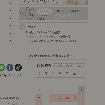
受賞歴
HDI格付けベンチマーク3ツ星受賞
ネットショップ大賞 インテリア・家具部門
ネットショップ大賞 フジサンケイビジネスアイ賞
2026年8月
日
月
火
水
木
金
土
Sで発信しています。
1
2
3
4
5
6
7
8
9
10
11
12
13
14
15
西錦小路町249
→
Webサイト