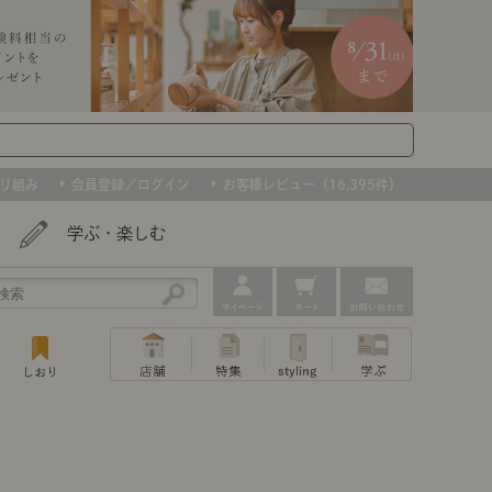
り組み
会員登録／ログイン
お客様レビュー（16,395件）
学ぶ・楽しむ
アウトレット
ェア
ー
プ
撮影などで使用したインテリアを、数量
ップ
トップ
｜ポイントスタイ
センスのいらないインテリア｜動画
特集 一覧
・本棚
ン・スリッパ
限定で。早いもの勝ちです！