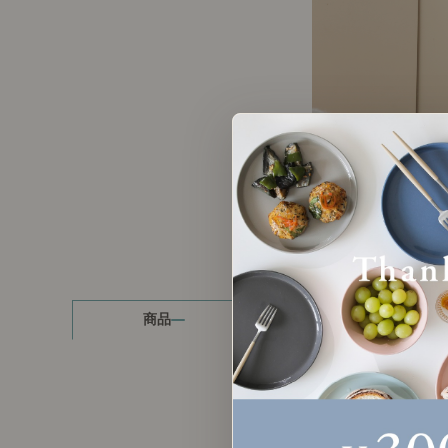
製品ストーリー
お知らせ
書籍連動企画
オリジナル家具の企画経緯
お部屋ビフォーアフター
Vlog「日々うらら」
商品
読み物