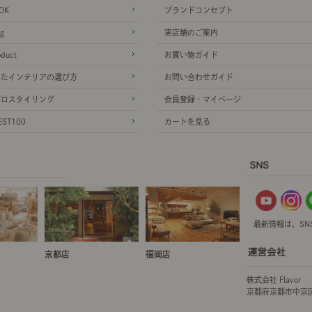
OK
ブランドコンセプト
g
実店舗のご案内
oduct
お買い物ガイド
ったインテリアの選び方
お問い合わせガイド
プロスタイリング
会員登録・マイページ
ST100
カートを見る
最新情報は、SN
京都店
福岡店
株式会社 Flavor
京都府京都市中京区