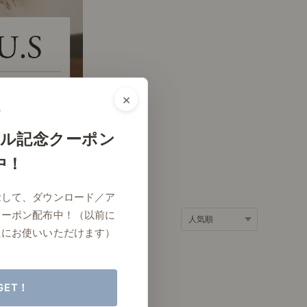
ポート
お店だより
×
ネートレッスン
ナチュラルヴィンテージの作り方
ル記念クーポン
中！
ときどき、古いもの」
Vlog「晴れのち、キッチン」
念して、ダウンロード／ア
ネートレッスン
クーポン配布中！（以前に
たにお使いいただけます）
GET！