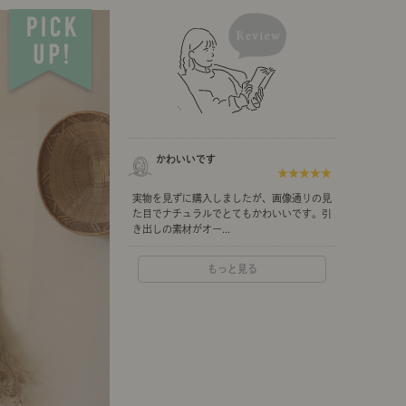
示アイテム
展示アイテム
クセス
アクセス
ブジェ
組み合わせて作るキッチン収納
「あぐらをかける」ソファー
お肌を守るレースカーテン
本
ダイニング特集
ップ
示アイテム
クセス
ウハウ（動画）
リビングの基本
かわいいです
★★★★★
の基本
書斎の基本
実物を見ずに購入しましたが、画像通りの見
た目でナチュラルでとてもかわいいです。引
き出しの素材がオー...
もっと見る
所レポ
本と音楽と映画
product
Buyer's Voice