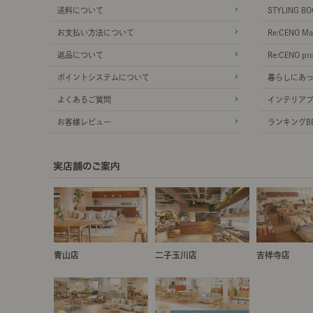
送料について
STYLING BO
お支払い方法について
Re:CENO Ma
返品について
Re:CENO pr
ポイントシステムについて
暮らしにあ
よくあるご質問
インテリア
お客様レビュー
ランキングBE
青山店
二子玉川店
吉祥寺店