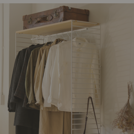
ング編
リング編
展示アイテム
展
アクセス
ア
デスク・チェア
収納雑貨
エプロン・クロス
こたつ
アート・フレーム
キッチンツール
照明
置物・オ
ナチュラルヴィンテージを知る
ナチュラルヴィンテージ実例
ナチュラルヴィンテージの基
フラワーベース・花瓶
観葉植物
家電
涼感寝具特集
夏の快適インテリア特集
リビング家具特集
トップ
ト
インテリアを学ぶ
展示アイテム
展
アクセス
ア
ディスプレイの基本
お手入れの基本
コツとノ
収納の基本
寝室の基本
キッチン
カーテンの基本
インテリアを楽しむ
Let's DIY！
植物と暮らそう
話題の場
食べるを楽しむ
日々のできごと
リセノのこと
蚤の市で見つけた偏愛品
Re:CENO Vlog（動画）
Re:CENO 