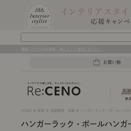
書籍「ふつうのお家を、美しく。」発売しました！
お買い物
HOME
＞
家具
＞
収納家具・本棚
＞
ハンガーラック・ポールハンガ
ソファー
ラグマット・カーペット
キッチングッズ収納
ハンガーラック・ポールハンガ
センスのいらないインテリア｜お部屋づ
ベッド
ケア用品
プレート・お皿
店舗TOP