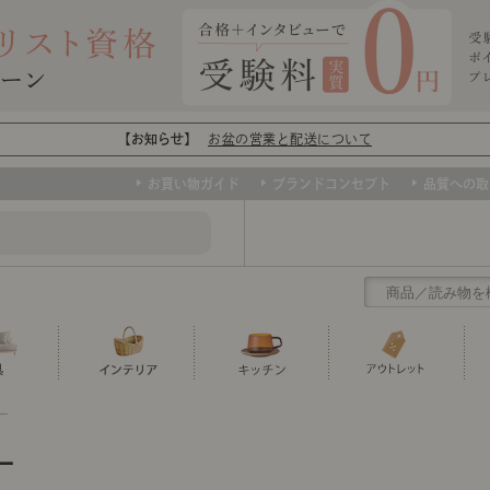
【お知らせ】
お盆の営業と配送について
お買い物ガイド
ブランドコンセプト
品質への取
ー
クリアランス
テーブル
カーテン・ブラインド
グラス
ダイニング
寝具・布団
カトラリー
椅子・チ
寝具カバ
マグカッ
センスのいらないインテリア
ソファー、ラグ、ベッド、照明など、欲
ー
トップ
ト
くりの
センスのいらないインテリア｜ベーススタイリ
センスのいらないインテリア
しいインテリアをお得な価格で！
ユニットシェルフ
ミラー
ボウル・鉢
TVボード
時計
ポット
収納家具
クッショ
保存容器