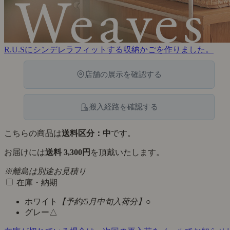
R.U.Sにシンデレラフィットする収納かごを作りました。
店舗の展示を確認する
搬入経路を確認する
こちらの商品は
送料区分：中
です。
お届けには
送料 3,300円
を頂戴いたします。
※離島は別途お見積り
在庫・納期
ホワイト
【予約/5月中旬入荷分】
○
グレー
△