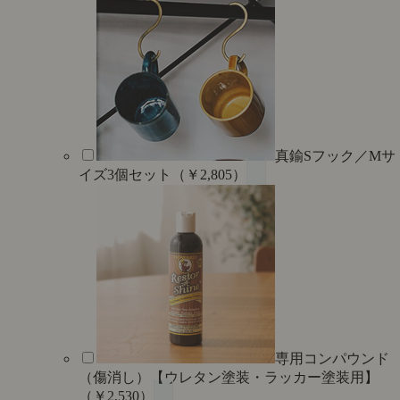
真鍮Sフック／Mサ
イズ3個セット（￥2,805）
専用コンパウンド
（傷消し）【ウレタン塗装・ラッカー塗装用】
（￥2,530）