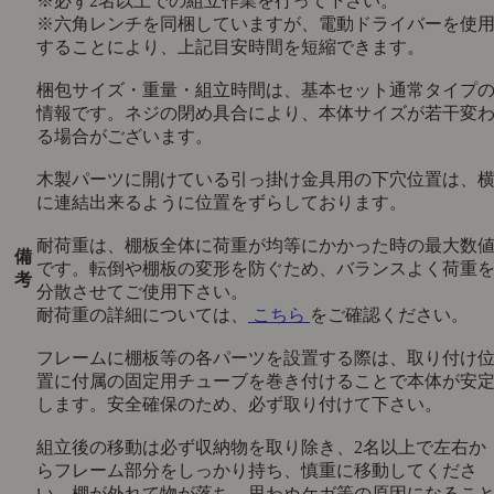
※必ず2名以上での組立作業を行って下さい。
※六角レンチを同梱していますが、電動ドライバーを使
することにより、上記目安時間を短縮できます。
梱包サイズ・重量・組立時間は、基本セット通常タイプ
情報です。ネジの閉め具合により、本体サイズが若干変
る場合がございます。
木製パーツに開けている引っ掛け金具用の下穴位置は、
に連結出来るように位置をずらしております。
耐荷重は、棚板全体に荷重が均等にかかった時の最大数
備
です。転倒や棚板の変形を防ぐため、バランスよく荷重
考
分散させてご使用下さい。
耐荷重の詳細については、
こちら
をご確認ください。
フレームに棚板等の各パーツを設置する際は、取り付け
置に付属の固定用チューブを巻き付けることで本体が安
します。安全確保のため、必ず取り付けて下さい。
組立後の移動は必ず収納物を取り除き、2名以上で左右か
らフレーム部分をしっかり持ち、慎重に移動してくださ
い。棚が外れて物が落ち、思わぬケガ等の原因になるこ