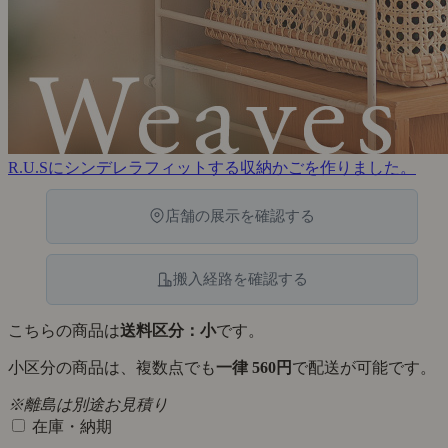
R.U.Sにシンデレラフィットする収納かごを作りました。
店舗の展示を確認する
搬入経路を確認する
こちらの商品は
送料区分：小
です。
小区分の商品は、複数点でも
一律 560円
で配送が可能です。
※離島は別途お見積り
在庫・納期