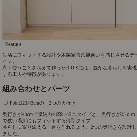
- Feature -
生活にフィットする設計や木製家具の風合いを感じさせるデ
イン。
永く使うことを考えて作ったR.U.Sには、豊かな暮らしを実現
する工夫や特徴があります。
組み合わせとパーツ
Point
1
23/43cmの「2つの奥行き」
奥行きが43cmで収納力の高い通常タイプと、奥行きが23ｃｍ
で狭い場所にもフィットする薄型タイプ。
暮らしに寄り添える一台を作れるよう、2つの奥行きを設計し
ました。