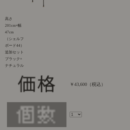
高さ
201cm×幅
47cm
（シェルフ
ボード44）
追加セット
ブラック×
ナチュラル
￥43,600
（税込）