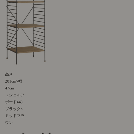
高さ
201cm×幅
47cm
（シェルフ
ボード44）
ブラック×
ミッドブラ
ウン