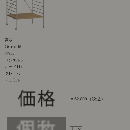
高さ
201cm×幅
47cm
（シェルフ
ボード44）
グレー×ナ
チュラル
￥62,800
（税込）