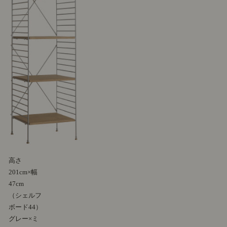
高さ
201cm×幅
47cm
（シェルフ
ボード44）
グレー×ミ