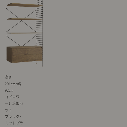
高さ
201cm×幅
92cm
（ドロワ
ー）追加セ
ット
ブラック×
ミッドブラ