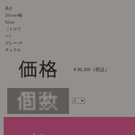
高さ
201cm×幅
92cm
（ドロワ
ー）
グレー×ナ
チュラル
￥98,300
（税込）