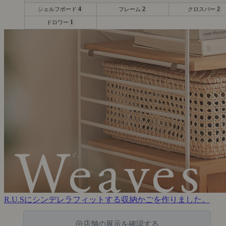
4
2
2
シェルフボード
フレーム
クロスバー
1
ドロワー
R.U.Sにシンデレラフィットする収納かごを作りました。
店舗の展示を確認する