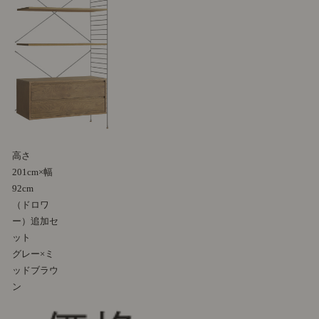
高さ
201cm×幅
92cm
（ドロワ
ー）追加セ
ット
グレー×ミ
ッドブラウ
ン