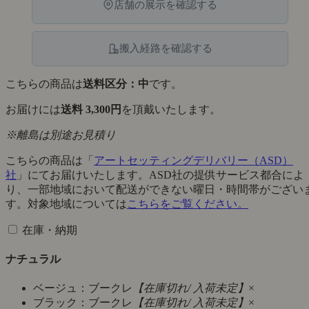
店舗の展示を確認する
搬入経路を確認する
こちらの商品は
送料区分：中
です。
お届けには
送料 3,300円
を頂戴いたします。
※離島は別途お見積り
こちらの商品は「
アートセッティングデリバリー（ASD）
社
」にてお届けいたします。ASD社の提供サービス都合によ
り、一部地域において配送ができない曜日・時間帯がござい
す。対象地域については
こちらをご覧ください。
在庫・納期
ナチュラル
ベージュ：ブークレ
【在庫切れ/ 入荷未定】
×
ブラック：ブークレ
【在庫切れ/ 入荷未定】
×