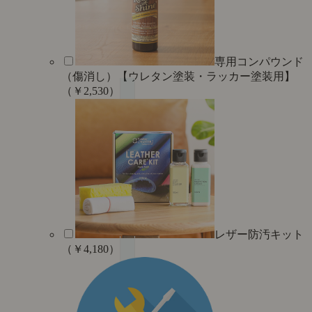
専用コンパウンド
（傷消し）【ウレタン塗装・ラッカー塗装用】
（￥2,530）
レザー防汚キット
（￥4,180）