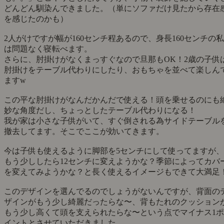
どんどん馴染んできました。（単にソファだけ見たから存在
を感じたのかも）
2人がけですが幅が160センチ程あるので、身長160センチの私
は問題なく寝転べます。
さらに、肘掛けがなくまっすぐなので旦那もOK！2歳の子供
肘掛けをテーブル代わりにしたり、おもちゃを並べて楽しん
ますw
この平な肘掛けがなんだかんだで使える！頭を乗せるのにも
妙な角度だし、ちょっとしたテーブル代わりになる！
我が家は小さな子供がいて、すぐ倒される為サイドテーブル
撤去してます。そこでここが効いてきます。
今は子供も使えるように脚部を5センチにして使ってますが、
もう少ししたら12センチに変えようかな？季節によってカバ
を変えてみようかな？と長く使えるイメージもできて大満足
このデザインを選んでるのでしょうがないんですが、背面の
ザインがもう少し綺麗だったらな〜、背もたれのクッション
もう少し高くて頭を支えられたらな〜という点でマイナス1ポ
イントとさせていただきました。