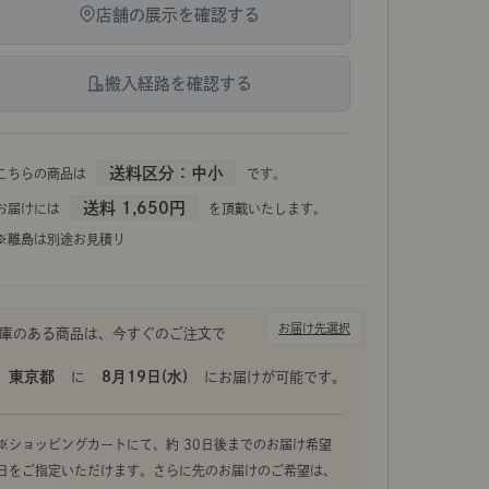
店舗の展示を確認する
美しい木目のオークと抜け感のあるラタンを組み合わせた、「
シリーズ。
搬入経路を確認する
使い勝手のよい上・中・下段の3段が備わった、Re:CE
送料区分：中小
こちらの商品は
です。
送料 1,650円
お届けには
を頂戴いたします。
※離島は別途お見積り
お届け先選択
東京都
8月19日(水)
に
にお届けが可能です。