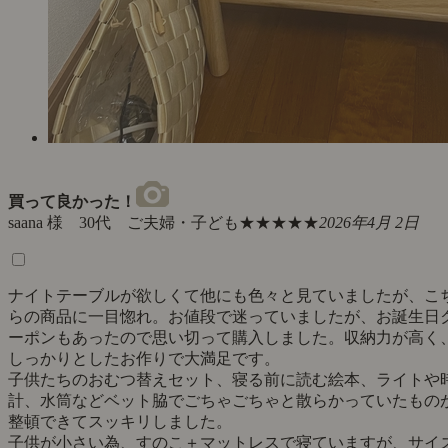
買って良かった！
saana 様 30代 ご夫婦・子ども
★★★★★
2026年4月 2日
ナイトテーブルが欲しくて他にも色々と見ていましたが、こ
らの商品に一目惚れ。お値段で迷っていましたが、お誕生日
ーポンもあったので思い切って購入しました。収納力が高く
しっかりとしたお作りで大満足です。
子供たちのおむつ替えセット、寝る前に読む絵本、ライトや
計、水筒などベット脇でごちゃごちゃと散らかっていたもの
整頓できてスッキリしました。
子供が小さい為、すのこ＋マットレスで寝ていますが、サイ