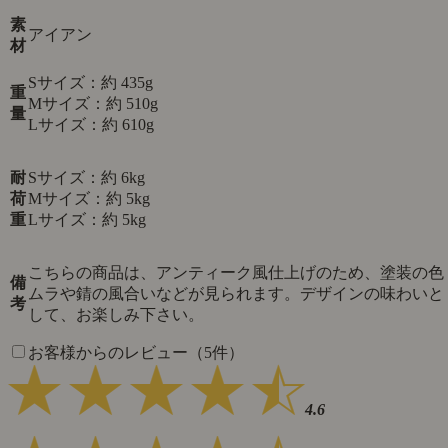
素
アイアン
材
Sサイズ：約 435g
重
Mサイズ：約 510g
量
Lサイズ：約 610g
耐
Sサイズ：約 6kg
荷
Mサイズ：約 5kg
重
Lサイズ：約 5kg
こちらの商品は、アンティーク風仕上げのため、塗装の色
備
ムラや錆の風合いなどが見られます。デザインの味わいと
考
して、お楽しみ下さい。
お客様からのレビュー（5件）
4.6