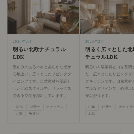
4枚
2026年6月
2026年2月
明るい北欧ナチュラル
明るく広々とした北
LDK
チュラルLDK
温かみのある木材と柔らかな光が
明るい木製家具と白を基調
心地よい、広々としたリビングダ
た、広々としたリビングダ
イニングです。自然素材を基調と
グキッチンです。自然素材
した北欧スタイルで、リラックス
プルなデザインで、心地よ
できる空間を演出しています。
が広がります。
LDK
15畳〜
ナチュラル
LDK
15畳〜
ナチュラ
北欧
モダン
北欧