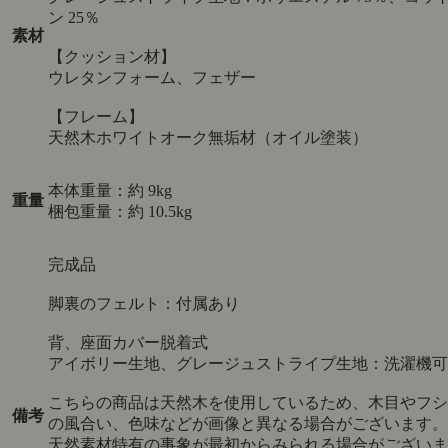
ン 25％
素材
【クッション材】
ウレタンフォーム、フェザー
【フレーム】
天然木ホワイトオーク無垢材（オイル塗装）
本体重量：約 9kg
重量
梱包重量：約 10.5kg
完成品
脚裏のフェルト：付属あり
背、座面カバー脱着式
アイボリー生地、グレージュストライプ生地：洗濯機可
こちらの商品は天然木を使用しているため、木目やフシ
備考
の風合い、色味などが画像と異なる場合がございます。
天然素材特有の事象が最初からみられる場合がございま