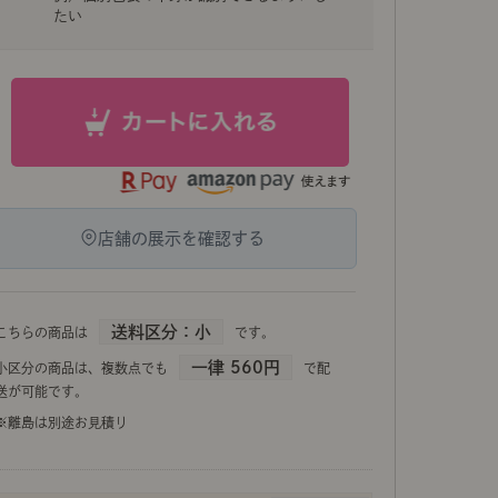
豊富なカラー展開のリネンクッションカバー「ナトゥーラ
小ぶりなサイズ感が、空間のアクセントとして活躍しま
店舗の展示を確認する
送料区分：小
こちらの商品は
です。
一律 560円
小区分の商品は、複数点でも
で配
送が可能です。
※離島は別途お見積り