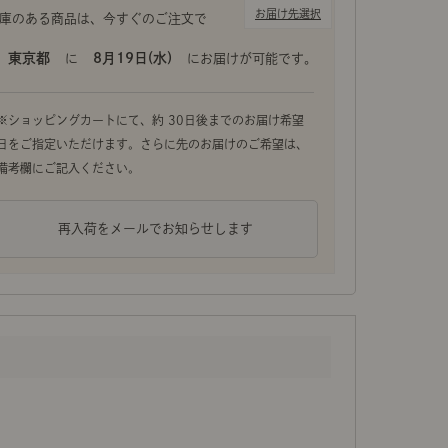
お届け先選択
東京都
8月19日(水)
に
にお届けが可能です。
再入荷をメールでお知らせします