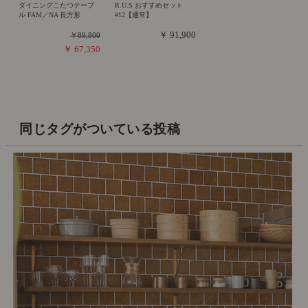
ダイニングこたつテーブ
R.U.S おすすめセット
ル FAM／NA 長方形
#12【通常】
￥ 91,900
￥89,800
￥ 67,350
同じタグがついている投稿