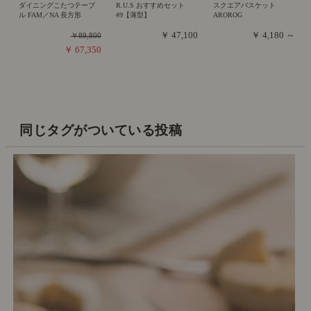
ダイニングこたつテーブ
R.U.S おすすめセット
スクエアバスケット
ル FAM／NA 長方形
#9【薄型】
AROROG
￥ 47,100
￥ 4,180 ～
￥89,800
￥ 67,350
同じタグがついている投稿