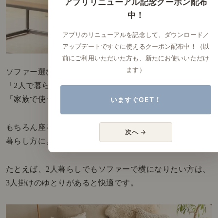
アプリリニューアル記念クーポン配布
中！
アプリのリニューアルを記念して、ダウンロード／
アップデートですぐに使えるクーポン配布中！（以
前にご利用いただいた方も、新たにお使いいただけ
ます）
ソファー選びでは、つい
「2人で暮らしているから2人掛け」
「家族で使うから3人掛け」と考えがちです。
いますぐGET！
もちろん座る人数は大切ですが、実際の使い心地は
次へ →
暮らし方によって大きく変わります。
たとえば、2人暮らしでもソファーで横になりたい方は、
3人掛けのゆとりがあると快適です。