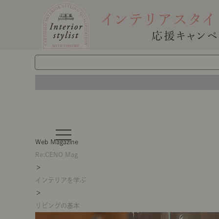
t
o
Web Magazine
g
g
Re:CENO Mag
l
＞
e
n
インテリアを学ぶ
a
v
＞
i
g
リビングの基本
a