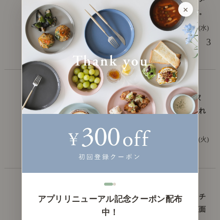
×
ンテナンス方法を徹底解説します。
2025年1月15日(水)
3
リセノ品質管理部
お手入れの基本
大掃除でやることリスト一覧！ 家
具・インテリア別の掃除・お手入れ
方法も解説します。
2024年12月17日(火)
リセノ品質管理部
お手入れの基本
【動画解説つき】ペーパーコードチ
アプリリニューアル記念クーポン配布
ェアのお手入れ方法を解説！ 座面
中！