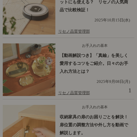
ットにも使える？ リセノの人気商
品で比較検証！
2025年10月15日(水)
リセノ品質管理部
お手入れの基本
【動画解説つき】「真鍮」を美しく
愛用するコツをご紹介。日々のお手
入れ方法とは？
2025年9月08日(月)
1
リセノ品質管理部
お手入れの基本
収納家具の扉のお困りごとを解決！
扉位置の調整方法や外し方を動画で
解説します。