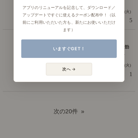
の張り替え時期は？
アプリのリニューアルを記念して、ダウンロード／
2024年11月19日(火)
アップデートですぐに使えるクーポン配布中！（以
5
前にご利用いただいた方も、新たにお使いいただけ
リセノ品質管理部
ます）
お手入れの基本
家具の匂いが気になる方必見！ 効
いますぐGET！
果的な対策や、除去方法をご紹介
2024年9月24日(火)
次へ →
1
リセノ品質管理部
次の20件 »