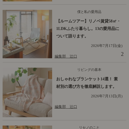
僕と私の愛用品
【ルームツアー】リノベ賃貸58㎡・
1LDKふたり暮らし。13の愛用品に
ついて語ります。
2026年7月17日(金)
2
編集部 辻口
リビングの基本
おしゃれなブランケット14選！ 素
材別の選び方を徹底解説します。
2026年7月13日(月)
編集部 辻口
リセノのこと