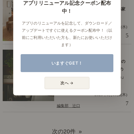
16畳の長方形LDKのレイアウト
アプリリニューアル記念クーポン配布
術！ 「横長」「縦長」間取りの家
中！
具配置のコツは？
アプリのリニューアルを記念して、ダウンロード／
2025年9月17日(水)
アップデートですぐに使えるクーポン配布中！（以
5
前にご利用いただいた方も、新たにお使いいただけ
編集部 辻口
ます）
僕と私の愛用品
【わたしの愛用品】「コードレスの
いますぐGET！
壁掛けライト」が新しすぎる3つの
理由。ブラケットライト「Lumoa」
次へ →
をお迎えしました。
2025年9月11日(木)
7
編集部 辻口
次の20件 »