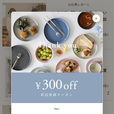
お仕事レポート
インテリアに関わるお仕事がしたい
×
なら？ リセノのお仕事を例に解説
します。
2025年12月19日(金)
編集部 辻口
リビングの基本
16畳の正方形LDKのレイアウト
術！ 真四角なお部屋に家具を配置
するコツは？
2025年11月14日(金)
2
編集部 辻口
リビングの基本