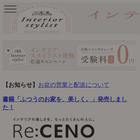
toggle
navigation
×
【お知らせ】
お盆の営業と配送について
書籍「ふつうのお家を、美しく。」発売しまし
た！